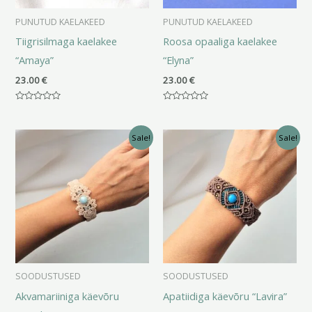
PUNUTUD KAELAKEED
PUNUTUD KAELAKEED
Tiigrisilmaga kaelakee
Roosa opaaliga kaelakee
“Amaya”
“Elyna”
23.00
€
23.00
€
Hinnanguga
Hinnanguga
0
0
/
/
Algne
Praegune
Algne
Praegune
5
5
Sale!
Sale!
hind
hind
hind
hind
oli:
on:
oli:
on:
43.00 €.
33.00 €.
38.00 €.
28.00 €.
SOODUSTUSED
SOODUSTUSED
Akvamariiniga käevõru
Apatiidiga käevõru “Lavira”