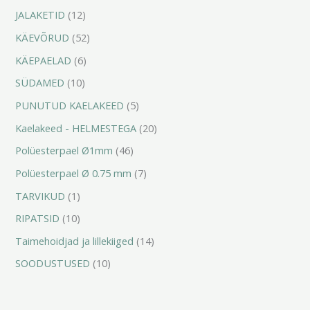
JALAKETID
12
t
t
t
t
t
t
t
t
KÄEVÕRUD
52
KÄEPAELAD
6
SÜDAMED
10
PUNUTUD KAELAKEED
5
Kaelakeed - HELMESTEGA
20
Polüesterpael Ø1mm
46
Polüesterpael Ø 0.75 mm
7
TARVIKUD
1
RIPATSID
10
Taimehoidjad ja lillekiiged
14
SOODUSTUSED
10