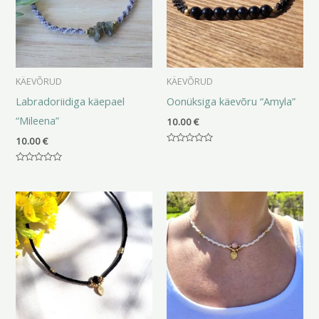
KÄEVÕRUD
KÄEVÕRUD
Labradoriidiga käepael
Oonüksiga käevõru “Amyla”
“Mileena”
10.00
€
10.00
€
Hinnanguga
0
/
Hinnanguga
5
0
/
5