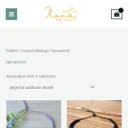
Skip
to
content
Sorditud
uusimate
järgi
Esileht
/ Tooted siltidega “labradoriit”
labradoriit
Kuvatakse kõik 6 tulemust