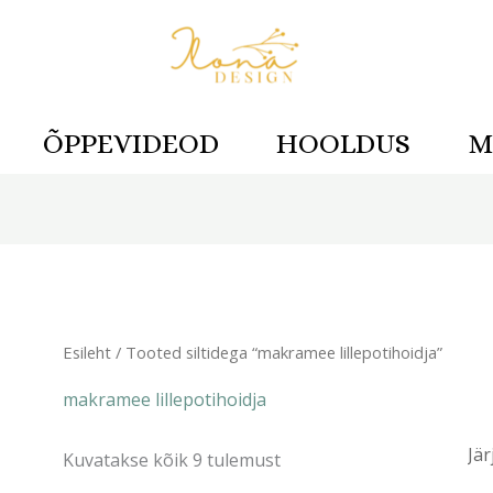
ÕPPEVIDEOD
HOOLDUS
M
Sorditud
uusimate
järgi
Esileht
/ Tooted siltidega “makramee lillepotihoidja”
makramee lillepotihoidja
Kuvatakse kõik 9 tulemust