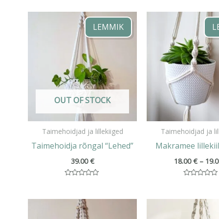
LEMMIK
L
OUT OF STOCK
Taimehoidjad ja lillekiiged
Taimehoidjad ja lil
Taimehoidja rõngal “Lehed”
Makramee lillekii
39.00
€
18.00
€
–
19.
Hinnanguga
Hinnanguga
0
0
/
/
Hinnavahemik:
5
5
19.00 €