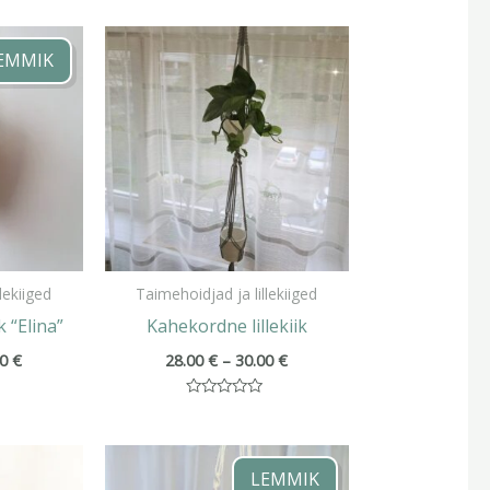
Hinnavahemik:
Hinnavahemik:
18.00 €
28.00 €
EMMIK
kuni
kuni
19.00 €
30.00 €
lekiiged
Taimehoidjad ja lillekiiged
k “Elina”
Kahekordne lillekiik
00
€
28.00
€
–
30.00
€
Hinnanguga
0
/
Hinnavahemik:
Hinnavahemik:
5
15.00 €
18.00 €
LEMMIK