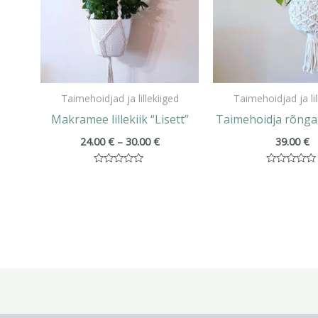
Taimehoidjad ja lillekiiged
Taimehoidjad ja lil
Makramee lillekiik “Lisett”
Taimehoidja rõnga
24.00
€
–
30.00
€
39.00
€
Hinnanguga
Hinnanguga
0
0
/
/
5
5