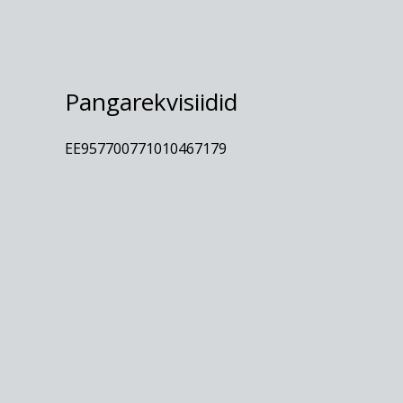
Pangarekvisiidid
EE957700771010467179