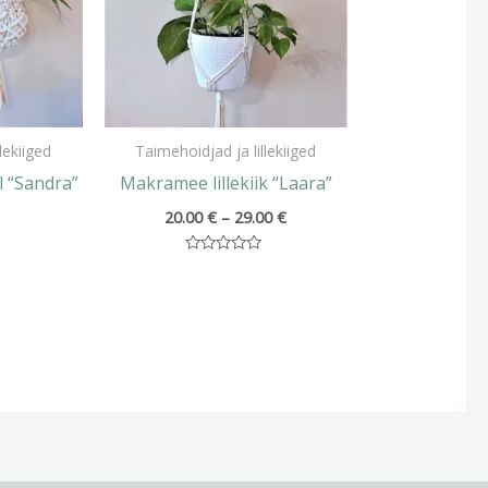
lekiiged
Taimehoidjad ja lillekiiged
l “Sandra”
Makramee lillekiik “Laara”
20.00
€
–
29.00
€
Hinnanguga
0
/
5