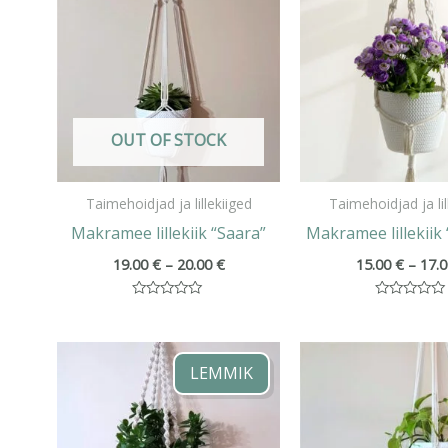
kuni
20.00 €
OUT OF STOCK
Taimehoidjad ja lillekiiged
Taimehoidjad ja lil
Makramee lillekiik “Saara”
Makramee lillekiik 
19.00
€
–
20.00
€
15.00
€
–
17.
Hinnanguga
Hinnanguga
0
0
/
/
Hinnavahemik:
5
5
24.00 €
LEMMIK
kuni
30.00 €