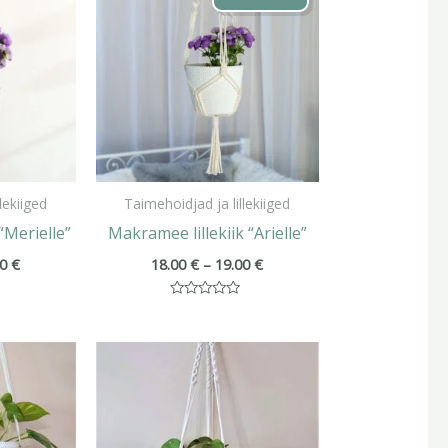
kuni
kuni
17.00 €
19.00 €
lekiiged
Taimehoidjad ja lillekiiged
“Merielle”
Makramee lillekiik “Arielle”
00
€
18.00
€
–
19.00
€
Hinnanguga
0
/
Hinnavahemik:
5
20.00 €
kuni
29.00 €