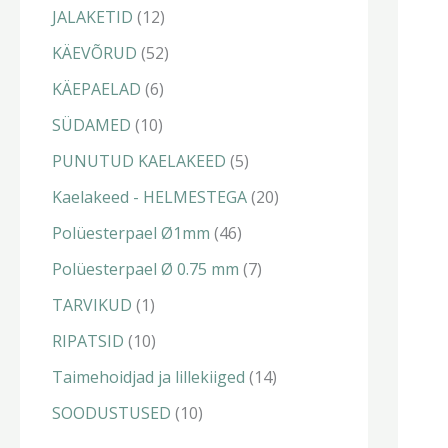
t
t
t
t
t
t
t
t
JALAKETID
12
KÄEVÕRUD
52
KÄEPAELAD
6
SÜDAMED
10
PUNUTUD KAELAKEED
5
Kaelakeed - HELMESTEGA
20
Polüesterpael Ø1mm
46
Polüesterpael Ø 0.75 mm
7
TARVIKUD
1
RIPATSID
10
Taimehoidjad ja lillekiiged
14
SOODUSTUSED
10