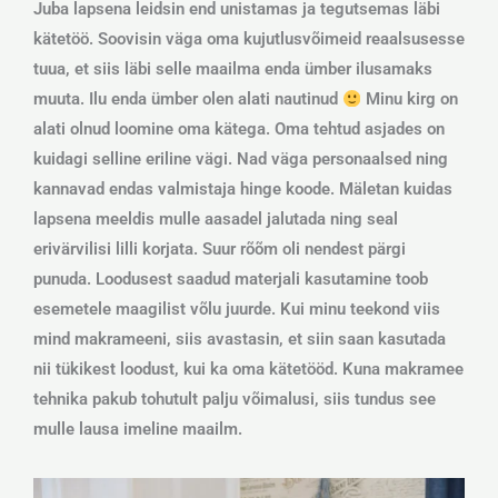
Juba lapsena leidsin end unistamas ja tegutsemas läbi
kätetöö. Soovisin väga oma kujutlusvõimeid reaalsusesse
tuua, et siis läbi selle maailma enda ümber ilusamaks
muuta. Ilu enda ümber olen alati nautinud
Minu kirg on
alati olnud loomine oma kätega. Oma tehtud asjades on
kuidagi selline eriline vägi. Nad väga personaalsed ning
kannavad endas valmistaja hinge koode. Mäletan kuidas
lapsena meeldis mulle aasadel jalutada ning seal
erivärvilisi lilli korjata. Suur rõõm oli nendest pärgi
punuda. Loodusest saadud materjali kasutamine toob
esemetele maagilist võlu juurde. Kui minu teekond viis
mind makrameeni, siis avastasin, et siin saan kasutada
nii tükikest loodust, kui ka oma kätetööd. Kuna makramee
tehnika pakub tohutult palju võimalusi, siis tundus see
mulle lausa imeline maailm.