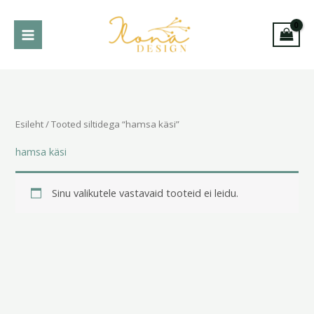
Skip
to
content
Esileht
/ Tooted siltidega “hamsa käsi”
hamsa käsi
Sinu valikutele vastavaid tooteid ei leidu.