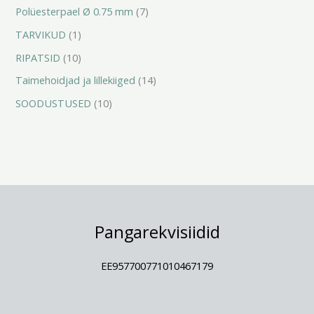
Polüesterpael Ø 0.75 mm
7
TARVIKUD
1
RIPATSID
10
Taimehoidjad ja lillekiiged
14
SOODUSTUSED
10
Pangarekvisiidid
EE957700771010467179