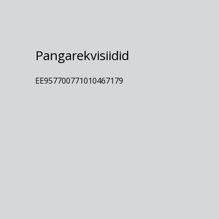
Pangarekvisiidid
EE957700771010467179