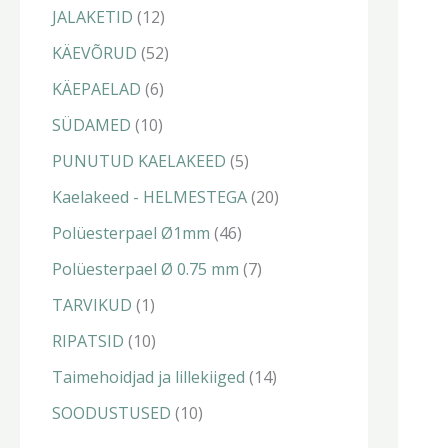
t
t
t
t
t
t
t
t
JALAKETID
12
KÄEVÕRUD
52
KÄEPAELAD
6
SÜDAMED
10
PUNUTUD KAELAKEED
5
Kaelakeed - HELMESTEGA
20
Polüesterpael Ø1mm
46
Polüesterpael Ø 0.75 mm
7
TARVIKUD
1
RIPATSID
10
Taimehoidjad ja lillekiiged
14
SOODUSTUSED
10