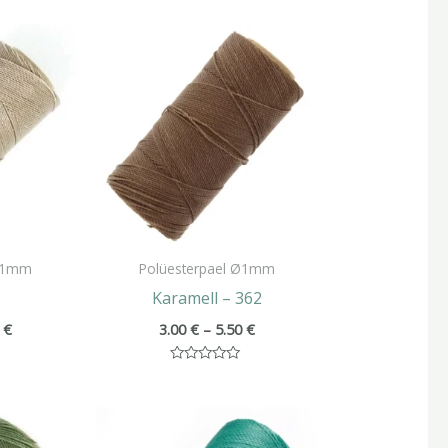
Hinnavahemik:
Hinnavahemik:
3.00 €
3.00 €
kuni
kuni
5.50 €
5.50 €
 Ø1mm
Polüesterpael Ø1mm
5
Karamell – 362
0
€
3.00
€
–
5.50
€
Hinnanguga
0
/
Hinnavahemik:
Hinnavahemik:
5
3.00 €
3.00 €