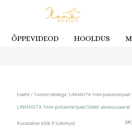
ÕPPEVIDEOD
HOOLDUS
M
Sorditud
uusimate
järgi
Esileht
/ Tooted siltidega “LINHASITA 1mm polüesterpael Si
LINHASITA 1mm polüesterpael Sildid: aksessuaarid
Kuvatakse kõik 9 tulemust