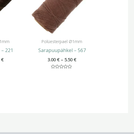
 Ø1mm
Polüesterpael Ø1mm
 – 221
Sarapuupähkel – 567
0
€
3.00
€
–
5.50
€
Hinnanguga
0
/
5