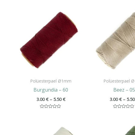
Hinnavahemik:
3.00 €
kuni
5.50 €
Polüesterpael Ø1mm
Polüesterpael
Burgundia – 60
Beez – 0
3.00
€
–
5.50
€
3.00
€
–
5.5
Hinnanguga
Hinnanguga
0
0
/
/
Hinnavahemik:
5
5
3.00 €