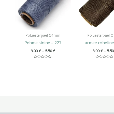
Polüesterpael Ø1mm
Polüesterpael
Pehme sinine – 227
armee roheline
3.00
€
–
5.50
€
3.00
€
–
5.5
Hinnanguga
Hinnanguga
0
0
/
/
5
5