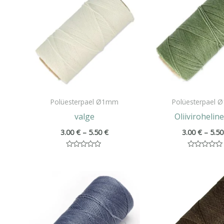
kuni
5.50 €
Polüesterpael Ø1mm
Polüesterpael
valge
Oliiviroheline
3.00
€
–
5.50
€
3.00
€
–
5.5
Hinnanguga
Hinnanguga
0
0
/
/
Hinnavahemik:
5
5
3.00 €
kuni
5.50 €