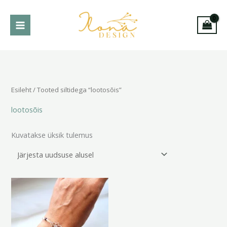
Skip
to
content
Esileht
/ Tooted siltidega “lootosõis”
lootosõis
Kuvatakse üksik tulemus