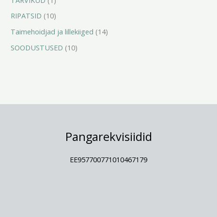
RIPATSID
10
Taimehoidjad ja lillekiiged
14
SOODUSTUSED
10
Pangarekvisiidid
EE957700771010467179