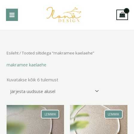
Skip
to
content
Sorditud
uusimate
järgi
Esileht
/ Tooted siltidega “makramee kaelaehe”
makramee kaelaehe
Kuvatakse kõik 6 tulemust
LEMMIK
LEMMIK