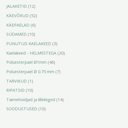
JALAKETID
12
t
t
t
t
t
t
t
t
KÄEVÕRUD
52
KÄEPAELAD
6
SÜDAMED
10
PUNUTUD KAELAKEED
5
Kaelakeed - HELMESTEGA
20
Polüesterpael Ø1mm
46
Polüesterpael Ø 0.75 mm
7
TARVIKUD
1
RIPATSID
10
Taimehoidjad ja lillekiiged
14
SOODUSTUSED
10