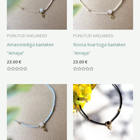
PUNUTUD KAELAKEED
PUNUTUD KAELAKEED
Amasoniidiga kaelakee
Roosa kvartsiga kaelakee
“Amaya”
“Amaya”
23.00
€
23.00
€
Hinnanguga
Hinnanguga
0
0
/
/
5
5