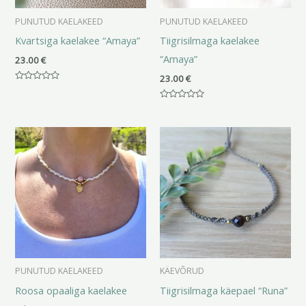
PUNUTUD KAELAKEED
PUNUTUD KAELAKEED
Kvartsiga kaelakee “Amaya”
Tiigrisilmaga kaelakee
“Amaya”
23.00
€
23.00
€
Hinnanguga
0
/
Hinnanguga
5
0
/
5
PUNUTUD KAELAKEED
KÄEVÕRUD
Roosa opaaliga kaelakee
Tiigrisilmaga käepael “Runa”