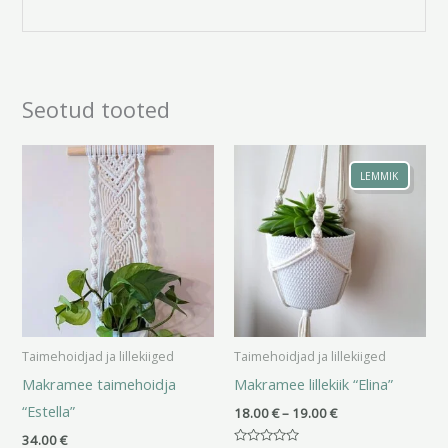
Seotud tooted
Hinnavahemik:
18.00 €
LEMMIK
kuni
19.00 €
Taimehoidjad ja lillekiiged
Taimehoidjad ja lillekiiged
Makramee taimehoidja
Makramee lillekiik “Elina”
“Estella”
18.00
€
–
19.00
€
34.00
€