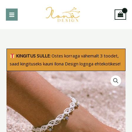
Skip
to
content
Jalakett
KINGITUS SULLE:
Ostes korraga vähemalt 3 toodet,
“Emilia”
saad kingituseks kauni Ilona Design logoga ehtekotikese!
kogus