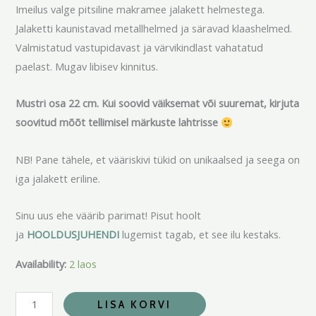
Imeilus valge pitsiline makramee jalakett helmestega.
Jalaketti kaunistavad metallhelmed ja säravad klaashelmed.
Valmistatud vastupidavast ja värvikindlast vahatatud
paelast. Mugav libisev kinnitus.
Mustri osa 22 cm. Kui soovid väiksemat või suuremat, kirjuta
soovitud mõõt tellimisel märkuste lahtrisse
NB! Pane tähele, et vääriskivi tükid on unikaalsed ja seega on
iga jalakett eriline.
Sinu uus ehe väärib parimat! Pisut hoolt
ja
HOOLDUSJUHENDI
lugemist tagab, et see ilu kestaks.
Availability:
2 laos
LISA KORVI