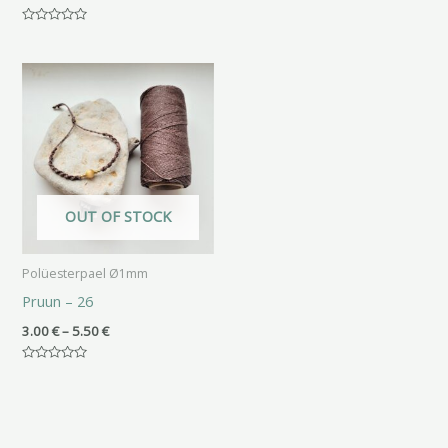
Hinnanguga
0
/
Hinnanguga
5
0
/
Hinnavahemik:
5
3.00 €
kuni
5.50 €
OUT OF STOCK
Polüesterpael Ø1mm
Pruun – 26
3.00
€
–
5.50
€
Hinnanguga
0
/
5