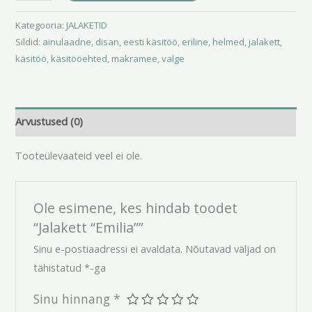
Kategooria:
JALAKETID
Sildid:
ainulaadne
,
disan
,
eesti käsitöö
,
eriline
,
helmed
,
jalakett
,
käsitöö
,
käsitööehted
,
makramee
,
valge
Arvustused (0)
Tooteülevaateid veel ei ole.
Ole esimene, kes hindab toodet
“Jalakett “Emilia””
Sinu e-postiaadressi ei avaldata.
Nõutavad väljad on
tähistatud
*
-ga
Sinu hinnang
*