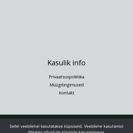
Kasulik info
Privaatsuspoliitika
Müügitingimused
Kontakt
Copyright © 2026 IlonaDesign | Powered by IlonaDesign
Sellel veebilehel kasutatakse küpsiseid. Veebilehe kasutamist
jätkates nõustute küpsiste kasutamisega.