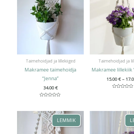
Taimehoidjad ja lillekiiged
Taimehoidjad ja lil
Makramee taimehoidja
Makramee lillekiik 
“Jenna”
15.00
€
–
17.
34.00
€
Hinnanguga
0
/
Hinnanguga
5
0
/
5
LEMMIK
L