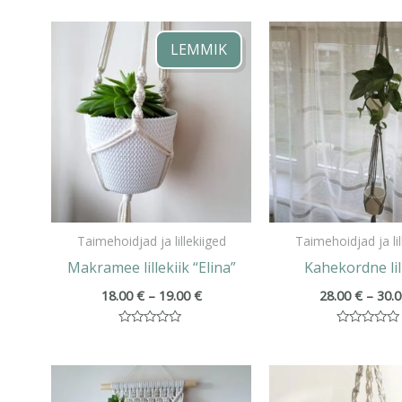
Hinnavahemik:
18.00 €
LEMMIK
kuni
19.00 €
Taimehoidjad ja lillekiiged
Taimehoidjad ja lil
Makramee lillekiik “Elina”
Kahekordne lil
18.00
€
–
19.00
€
28.00
€
–
30.
Hinnanguga
Hinnanguga
0
0
/
/
5
5