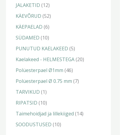
t
t
t
t
t
t
t
t
JALAKETID
12
KÄEVÕRUD
52
KÄEPAELAD
6
SÜDAMED
10
PUNUTUD KAELAKEED
5
Kaelakeed - HELMESTEGA
20
Polüesterpael Ø1mm
46
Polüesterpael Ø 0.75 mm
7
TARVIKUD
1
RIPATSID
10
Taimehoidjad ja lillekiiged
14
SOODUSTUSED
10