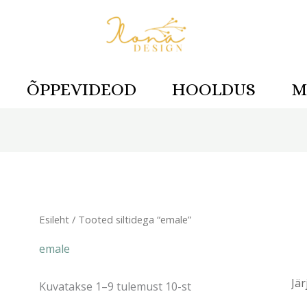
ÕPPEVIDEOD
HOOLDUS
M
Sorditud
uusimate
järgi
Esileht
/ Tooted siltidega “emale”
emale
Kuvatakse 1–9 tulemust 10-st