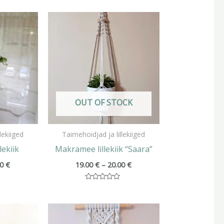
Hinnavahemik:
Hinnavahemik:
28.00 €
19.00 €
kuni
kuni
30.00 €
20.00 €
OUT OF STOCK
lekiiged
Taimehoidjad ja lillekiiged
lekiik
Makramee lillekiik “Saara”
00
€
19.00
€
–
20.00
€
Hinnanguga
0
/
Hinnavahemik:
5
15.00 €