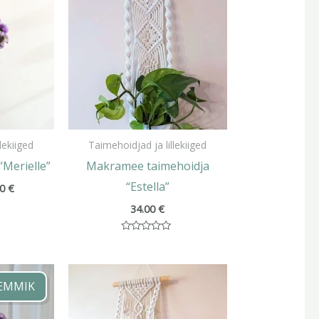
kuni
17.00 €
lekiiged
Taimehoidjad ja lillekiiged
“Merielle”
Makramee taimehoidja
“Estella”
00
€
34.00
€
Hinnanguga
0
/
Hinnavahemik:
5
18.00 €
EMMIK
kuni
19.00 €