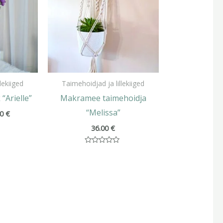
lekiiged
Taimehoidjad ja lillekiiged
“Arielle”
Makramee taimehoidja
“Melissa”
00
€
36.00
€
Hinnanguga
0
/
5