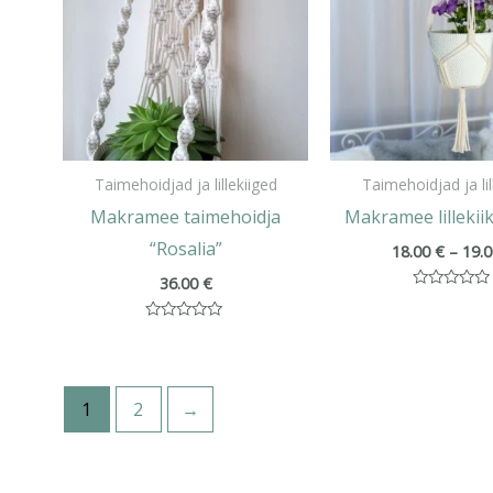
Taimehoidjad ja lillekiiged
Taimehoidjad ja lil
Makramee taimehoidja
Makramee lillekiik 
“Rosalia”
18.00
€
–
19.
36.00
€
Hinnanguga
0
/
Hinnanguga
5
0
/
5
1
2
→