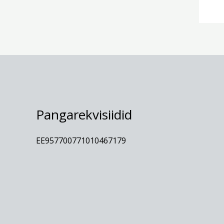
Pangarekvisiidid
EE957700771010467179