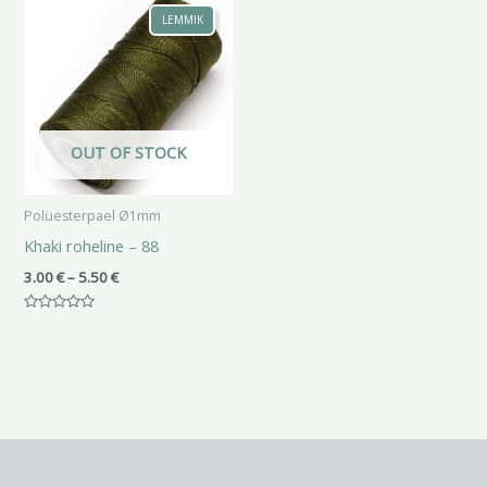
3.00 €
LEMMIK
kuni
5.50 €
OUT OF STOCK
Polüesterpael Ø1mm
Khaki roheline – 88
3.00
€
–
5.50
€
Hinnanguga
0
/
5