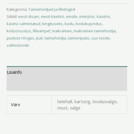
Kategooria:
Taimehoidjad ja lillekiiged
Sildid:
eesti disain
,
eesti käsitöö
,
emale
,
interjöör
,
käsitöö
,
käsitsi valmistatud
,
kingituseks
,
kodu
,
kodukujundus
,
kodusisustus
,
lilleampel
,
makramee
,
makramee taimehoidja
,
puidust rõngas
,
puit
,
taimehoidja
,
taimeriputis
,
uus toode
,
valmistoode
Lisainfo
Arvustused (0)
helehall, kartong, loodusvalge,
Värv
must, valge