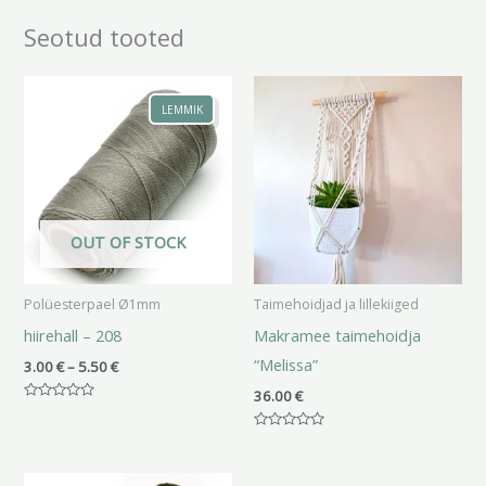
Seotud tooted
Hinnavahemik:
3.00 €
LEMMIK
kuni
5.50 €
OUT OF STOCK
Polüesterpael Ø1mm
Taimehoidjad ja lillekiiged
hiirehall – 208
Makramee taimehoidja
“Melissa”
3.00
€
–
5.50
€
36.00
€
Hinnanguga
0
/
Hinnanguga
5
0
/
Hinnavahemik:
5