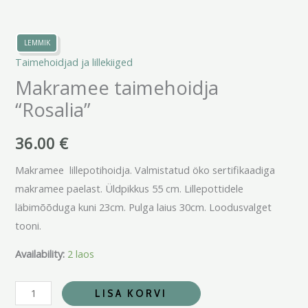
LEMMIK
Taimehoidjad ja lillekiiged
Makramee taimehoidja
“Rosalia”
36.00
€
Makramee lillepotihoidja. Valmistatud öko sertifikaadiga
makramee paelast. Üldpikkus 55 cm. Lillepottidele
läbimõõduga kuni 23cm. Pulga laius 30cm. Loodusvalget
tooni.
Availability:
2 laos
LISA KORVI