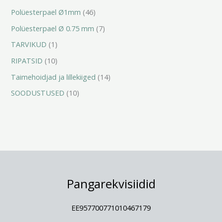
Polüesterpael Ø1mm
46
Polüesterpael Ø 0.75 mm
7
TARVIKUD
1
RIPATSID
10
Taimehoidjad ja lillekiiged
14
SOODUSTUSED
10
Pangarekvisiidid
EE957700771010467179