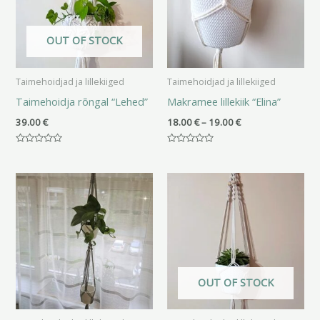
OUT OF STOCK
Taimehoidjad ja lillekiiged
Taimehoidjad ja lillekiiged
Taimehoidja rõngal “Lehed”
Makramee lillekiik “Elina”
39.00
€
18.00
€
–
19.00
€
Hinnanguga
Hinnanguga
0
0
/
/
Hinnavahemik:
Hinnavahemik:
5
5
28.00 €
19.00 €
kuni
kuni
30.00 €
20.00 €
OUT OF STOCK