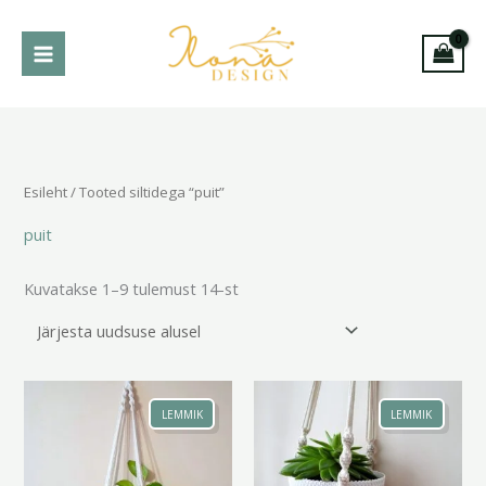
Skip
to
content
Sorditud
uusimate
järgi
Esileht
/ Tooted siltidega “puit”
puit
Kuvatakse 1–9 tulemust 14-st
Hinnavahemik:
18.00 €
LEMMIK
LEMMIK
kuni
19.00 €