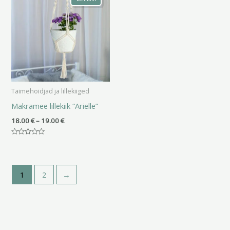
kuni
19.00 €
Taimehoidjad ja lillekiiged
Makramee lillekiik “Arielle”
18.00
€
–
19.00
€
Hinnanguga
0
/
5
1
2
→