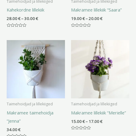
Taimehoidjad ja lillekiiged
Taimehoidjad ja lillekiiged
Kahekordne lillekiik
Makramee lillekiik “Saara”
28.00
€
–
30.00
€
19.00
€
–
20.00
€
Hinnanguga
Hinnanguga
0
0
/
/
Hinnavahemik:
5
5
15.00 €
kuni
17.00 €
Taimehoidjad ja lillekiiged
Taimehoidjad ja lillekiiged
Makramee taimehoidja
Makramee lillekiik “Merielle”
“Jenna”
15.00
€
–
17.00
€
34.00
€
Hinnanguga