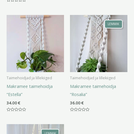
0
/
Hinnanguga
5
0
/
5
LEMMIK
Taimehoidjad ja lillekiiged
Taimehoidjad ja lillekiiged
Makramee taimehoidja
Makramee taimehoidja
“Estella”
“Rosalia”
34.00
€
36.00
€
Hinnanguga
Hinnanguga
0
0
/
/
Hinnavahemik:
5
5
18.00 €
LEMMIK