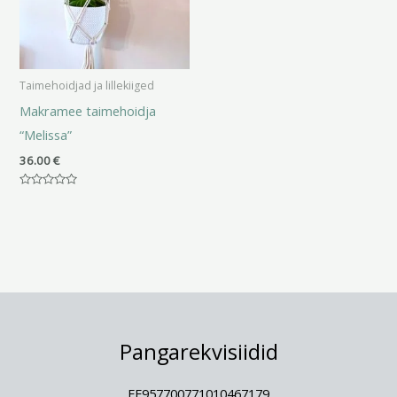
Taimehoidjad ja lillekiiged
Makramee taimehoidja
“Melissa”
36.00
€
Hinnanguga
0
/
5
Pangarekvisiidid
EE957700771010467179