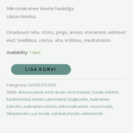
Mikromakramee käeehe hauliidiga.
Libisev kinnitus.
Omadused: rahu, stress, pinge, ärevus, imetamine, eelmised
elud, teadlikkus, unetus, viha, kriitilisus, meditatsioon.
Availability:
1 laos
LISA KORVI
Kategooria:
SOODUSTUSED
Sildid:
aksessuaarid
,
eesti disain
,
eesti käsitöö
,
hauliit
,
käsitöö
,
käsitööehted
,
käsitsi valmistatud
,
kingituseks
,
makramee
käevõru
,
makramee nöörist
,
mikromakramee
,
roosa kvarts
,
tähtpäevaks
,
uus toode
,
vahatatud pael
,
valmistoode