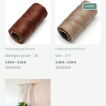
Hinnavahemik:
Hinnavahemik:
3.00 €
3.00 €
LEMMIK
kuni
kuni
5.50 €
5.50 €
Polüesterpael Ø1mm
Polüesterpael Ø1mm
Mahagon pruun – 28
savi – 317
3.00
€
–
5.50
€
3.00
€
–
5.50
€
Hinnanguga
Hinnanguga
0
0
/
/
5
5