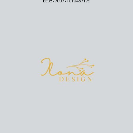
EE957700771010467179