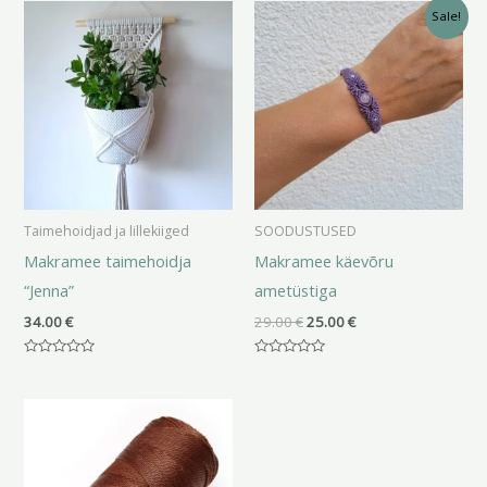
Algne
Praegune
Sale!
hind
hind
oli:
on:
29.00 €.
25.00 €.
Taimehoidjad ja lillekiiged
SOODUSTUSED
Makramee taimehoidja
Makramee käevõru
“Jenna”
ametüstiga
34.00
€
29.00
€
25.00
€
Hinnanguga
Hinnanguga
0
0
/
/
Hinnavahemik:
5
5
3.00 €
kuni
5.50 €