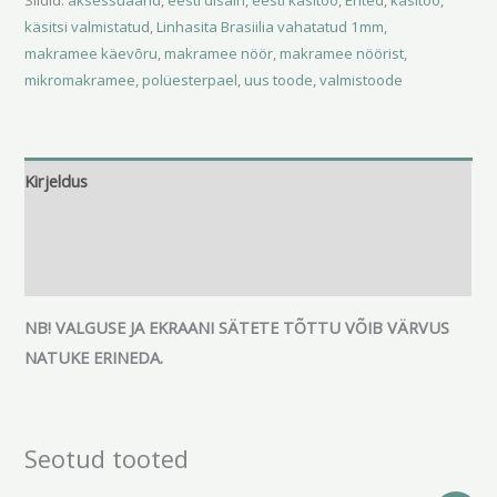
Sildid:
aksessuaarid
,
eesti disain
,
eesti käsitöö
,
Ehted
,
käsitöö
,
käsitsi valmistatud
,
Linhasita Brasiilia vahatatud 1mm
,
makramee käevõru
,
makramee nöör
,
makramee nöörist
,
mikromakramee
,
polüesterpael
,
uus toode
,
valmistoode
Kirjeldus
Lisainfo
Arvustused (0)
NB! VALGUSE JA EKRAANI SÄTETE TÕTTU VÕIB VÄRVUS
NATUKE ERINEDA.
Seotud tooted