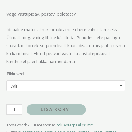
Väga vastupidav, pestav, põletatav.
Ideaalne materjal mikromakramee ehete valmistamiseks.
Ülimalt mugav ning lihtne käsitleda. Punudes selle paelaga
saavutad korrektse ja imeliselt kauni disaini, mis jääb püsima
ka kandmisel. Ehted peavad vastu ka aastatepikkusel
kandmisel ja ei hakka narmendama.
Pikkused
LISA KORVI
Tootekood:
-
Kategooria:
Polüesterpael Ø1mm