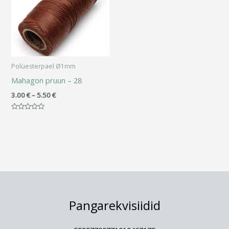
Polüesterpael Ø1mm
Mahagon pruun – 28
3.00
€
–
5.50
€
Hinnanguga
0
/
5
Pangarekvisiidid