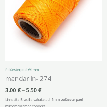
Polüesterpael Ø1mm
mandariin- 274
3.00
€
–
5.50
€
Linhasita Brasiilia vahatatud
1mm polüesterpael
,
mikromakramee töödeks.