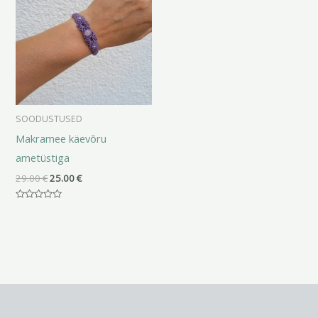
29.00 €.
25.00 €.
SOODUSTUSED
Makramee käevõru
ametüstiga
29.00
€
25.00
€
Hinnanguga
0
/
5