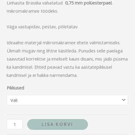
Linhasita Brasiilia vahatatud
0,75 mm polüesterpael
,
mikromakramee töödeks.
Väga vastupidav, pestav, põletatav.
Ideaalne materjal mikromakramee ehete valmistamiseks.
Ülimalt mugav ning lihtne käsitleda. Punudes selle paelaga
saavutad korrektse ja imeliselt kauni disaini, mis jääb püsima
ka kandmisel. Ehted peavad vastu ka aastatepikkusel
kandmisel ja ei hakka narmendama.
Pikkused
LISA KORVI