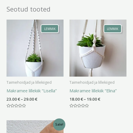
Seotud tooted
Hinnavahemik:
Hinnavahemik:
23.00 €
18.00 €
LEMMIK
LEMMIK
kuni
kuni
29.00 €
19.00 €
Taimehoidjad ja lillekiiged
Taimehoidjad ja lillekiiged
Makramee lillekiik “Lisella”
Makramee lillekiik “Elina”
23.00
€
–
29.00
€
18.00
€
–
19.00
€
Hinnanguga
Hinnanguga
0
0
/
/
Algne
Praegune
5
5
Sale!
hind
hind
oli:
on: