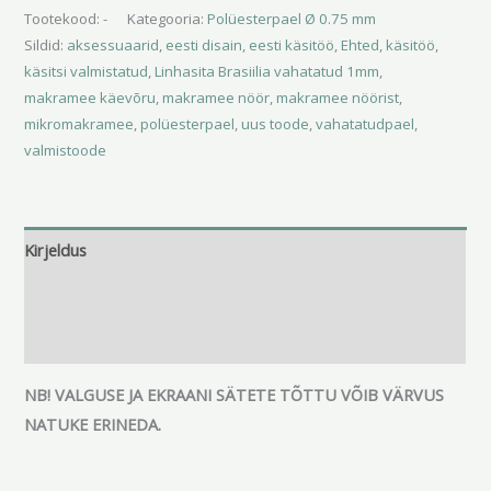
Tootekood:
-
Kategooria:
Polüesterpael Ø 0.75 mm
Sildid:
aksessuaarid
,
eesti disain
,
eesti käsitöö
,
Ehted
,
käsitöö
,
käsitsi valmistatud
,
Linhasita Brasiilia vahatatud 1mm
,
makramee käevõru
,
makramee nöör
,
makramee nöörist
,
mikromakramee
,
polüesterpael
,
uus toode
,
vahatatudpael
,
valmistoode
Kirjeldus
Lisainfo
Arvustused (0)
NB! VALGUSE JA EKRAANI SÄTETE TÕTTU VÕIB VÄRVUS
NATUKE ERINEDA.