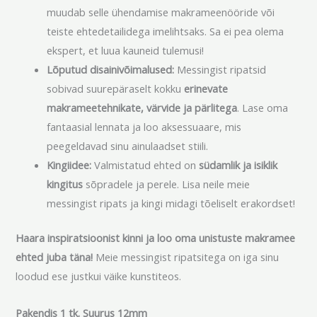
muudab selle ühendamise makrameenööride või
teiste ehtedetailidega imelihtsaks. Sa ei pea olema
ekspert, et luua kauneid tulemusi!
Lõputud disainivõimalused:
Messingist ripatsid
sobivad suurepäraselt kokku
erinevate
makrameetehnikate, värvide ja pärlitega
. Lase oma
fantaasial lennata ja loo aksessuaare, mis
peegeldavad sinu ainulaadset stiili.
Kingiidee:
Valmistatud ehted on
südamlik ja isiklik
kingitus
sõpradele ja perele. Lisa neile meie
messingist ripats ja kingi midagi tõeliselt erakordset!
Haara inspiratsioonist kinni ja loo oma unistuste makramee
ehted juba täna!
Meie messingist ripatsitega on iga sinu
loodud ese justkui väike kunstiteos.
Pakendis 1 tk. Suurus 12mm