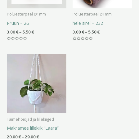
Polüesterpael Ø1mm
Polüesterpael Ø1mm
Pruun – 26
hele sirel – 232
3.00
€
–
5.50
€
3.00
€
–
5.50
€
Hinnanguga
Hinnanguga
0
0
/
/
Hinnavahemik:
5
5
20.00 €
kuni
29.00 €
Taimehoidjad ja lillekiiged
Makramee lillekiik “Laara”
20.00
€
–
29.00
€