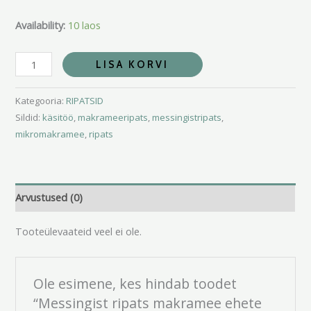
Availability:
10 laos
LISA KORVI
Kategooria:
RIPATSID
Sildid:
käsitöö
,
makrameeripats
,
messingistripats
,
mikromakramee
,
ripats
Arvustused (0)
Tooteülevaateid veel ei ole.
Ole esimene, kes hindab toodet
“Messingist ripats makramee ehete