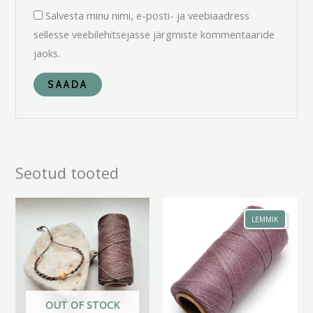
Salvesta minu nimi, e-posti- ja veebiaadress
sellesse veebilehitsejasse järgmiste kommentaaride
jaoks.
Seotud tooted
Hinnavahemik:
Hinnavahemik:
3.00 €
3.00 €
LEMMIK
kuni
kuni
5.50 €
5.50 €
OUT OF STOCK