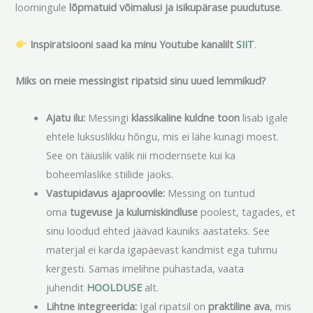
loomingule
lõpmatuid võimalusi ja isikupärase puudutuse
.
Inspiratsiooni saad ka minu Youtube kanalilt
SIIT
.
Miks on meie messingist ripatsid sinu uued lemmikud?
Ajatu ilu:
Messingi
klassikaline kuldne toon
lisab igale
ehtele luksuslikku hõngu, mis ei lähe kunagi moest.
See on täiuslik valik nii modernsete kui ka
boheemlaslike stiilide jaoks.
Vastupidavus ajaproovile:
Messing on tuntud
oma
tugevuse ja kulumiskindluse
poolest, tagades, et
sinu loodud ehted jäävad kauniks aastateks. See
materjal ei karda igapäevast kandmist ega tuhmu
kergesti. Samas imelihne puhastada, vaata
juhendit
HOOLDUSE
alt.
Lihtne integreerida:
Igal ripatsil on
praktiline ava
, mis