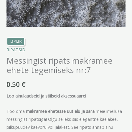
LEMMIK
RIPATSID
Messingist ripats makramee
ehete tegemiseks nr:7
0.50
€
Loo ainulaadseid ja stiilseid aksessuaare!
Too oma
makramee ehetesse uut elu ja sära
meie imeilusa
messingist ripatsiga! Olgu selleks siis elegantne kaelakee,
pilkupüüdev käevõru või jalakett. See ripats annab sinu