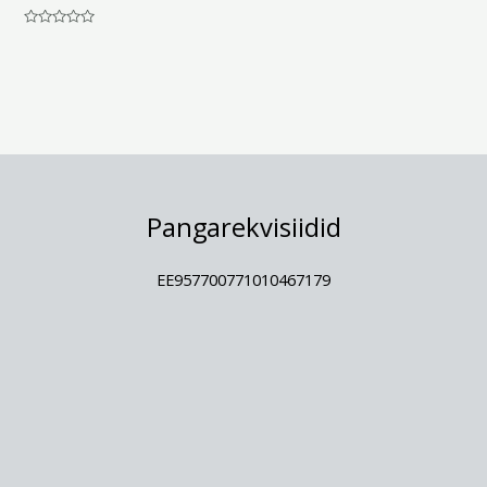
Hinnanguga
0
/
5
Pangarekvisiidid
EE957700771010467179