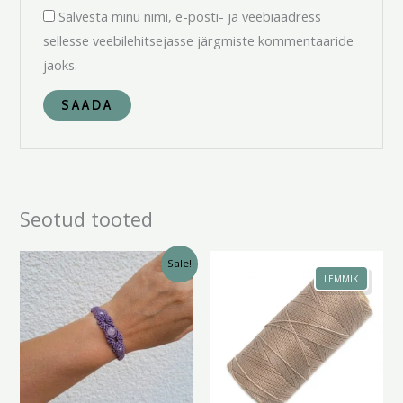
Salvesta minu nimi, e-posti- ja veebiaadress
sellesse veebilehitsejasse järgmiste kommentaaride
jaoks.
Seotud tooted
Algne
Praegune
Hinnavahemik:
Sale!
hind
hind
3.00 €
LEMMIK
oli:
on:
kuni
29.00 €.
25.00 €.
5.50 €