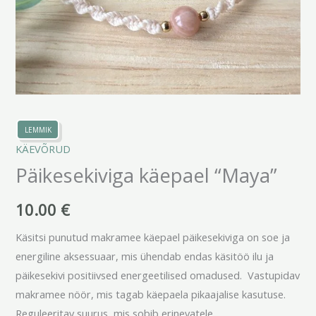
LEMMIK
KÄEVÕRUD
Päikesekiviga käepael “Maya”
10.00
€
Käsitsi punutud makramee käepael päikesekiviga on soe ja
energiline aksessuaar, mis ühendab endas käsitöö ilu ja
päikesekivi positiivsed energeetilised omadused. Vastupidav
makramee nöör, mis tagab käepaela pikaajalise kasutuse.
Reguleeritav suurus, mis sobib erinevatele