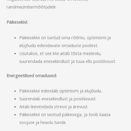
randmeümbermõõtudele.
Päikesekivi:
Päikesekivi on tuntud oma rõõmu, optimismi ja
elujõudu edendavate omaduste poolest.
Usutakse, et see kivi aitab tõsta meeleolu,
suurendada enesekindlust ja tuua ellu positiivsust.
Energeetilised omadused:
Päikesekivi edendab optimismi ja elujõudu.
Suurendab enesekindlust ja positiivsust.
Aitab leevendada stressi ja ärevust.
Päikesekivi on seotud päikesega, ja toob kaasa
soojuse ja heaolu tunde.