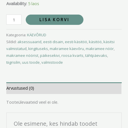
Availability:
5 laos
LISA KORVI
Kategooria:
KÄEVÕRUD
Sildid:
aksessuaarid
,
eesti disain
,
eesti käsitöö
,
käsitöö
,
käsitsi
valmistatud
,
kingituseks
,
makramee käevõru
,
makramee nöör
,
makramee nöörist
,
päikesekivi
,
roosa kvarts
,
tähtpäevaks
,
tiigrisilm
,
uus toode
,
valmistoode
Arvustused (0)
Tooteülevaateid veel ei ole.
Ole esimene, kes hindab toodet