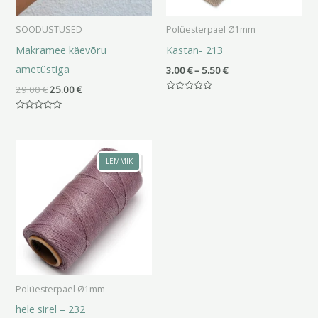
SOODUSTUSED
Polüesterpael Ø1mm
Makramee käevõru
Kastan- 213
ametüstiga
3.00
€
–
5.50
€
29.00
€
25.00
€
Hinnanguga
0
/
Hinnanguga
5
0
/
Hinnavahemik:
5
3.00 €
LEMMIK
kuni
5.50 €
Polüesterpael Ø1mm
hele sirel – 232