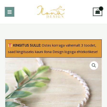
Skip
to
content
Päikesekiviga
KINGITUS SULLE:
Ostes korraga vähemalt 3 toodet,
käepael
saad kingituseks kauni Ilona Design logoga ehtekotikese!
"Maya"
kogus