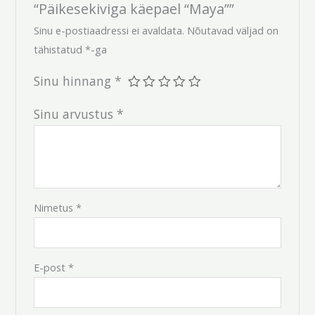
“Päikesekiviga käepael “Maya””
Sinu e-postiaadressi ei avaldata.
Nõutavad väljad on
tähistatud
*
-ga
Sinu hinnang
*
Sinu arvustus
*
Nimetus
*
E-post
*