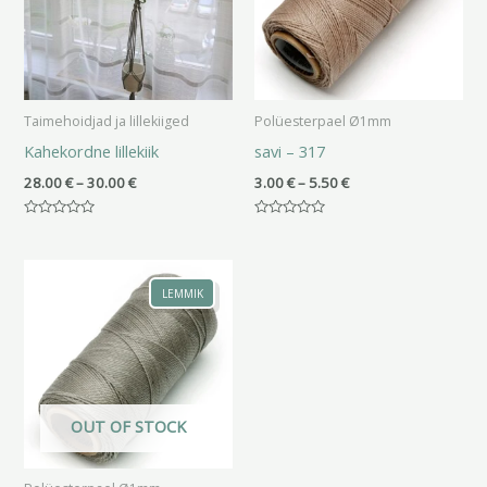
Taimehoidjad ja lillekiiged
Polüesterpael Ø1mm
Kahekordne lillekiik
savi – 317
28.00
€
–
30.00
€
3.00
€
–
5.50
€
Hinnanguga
Hinnanguga
0
0
/
/
Hinnavahemik:
5
5
3.00 €
LEMMIK
kuni
5.50 €
OUT OF STOCK