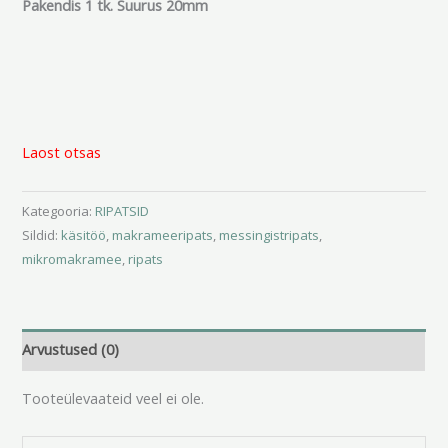
Pakendis 1 tk. Suurus 20mm
Laost otsas
Kategooria:
RIPATSID
Sildid:
käsitöö
,
makrameeripats
,
messingistripats
,
mikromakramee
,
ripats
Arvustused (0)
Tooteülevaateid veel ei ole.