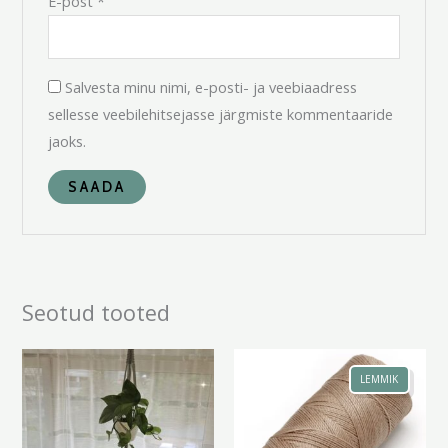
E-post
*
Salvesta minu nimi, e-posti- ja veebiaadress
sellesse veebilehitsejasse järgmiste kommentaaride
jaoks.
Seotud tooted
Hinnavahemik:
Hinnavahemik:
28.00 €
3.00 €
LEMMIK
kuni
kuni
30.00 €
5.50 €