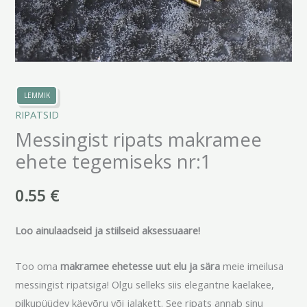
LEMMIK
RIPATSID
Messingist ripats makramee
ehete tegemiseks nr:1
0.55
€
Loo ainulaadseid ja stiilseid aksessuaare!
Too oma
makramee ehetesse uut elu ja sära
meie imeilusa
messingist ripatsiga! Olgu selleks siis elegantne kaelakee,
pilkupüüdev käevõru või jalakett. See ripats annab sinu