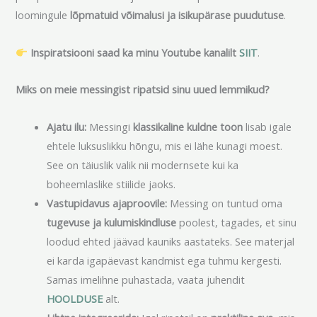
loomingule
lõpmatuid võimalusi ja isikupärase puudutuse
.
Inspiratsiooni saad ka minu Youtube kanalilt
SIIT
.
Miks on meie messingist ripatsid sinu uued lemmikud?
Ajatu ilu:
Messingi
klassikaline kuldne toon
lisab igale
ehtele luksuslikku hõngu, mis ei lähe kunagi moest.
See on täiuslik valik nii modernsete kui ka
boheemlaslike stiilide jaoks.
Vastupidavus ajaproovile:
Messing on tuntud oma
tugevuse ja kulumiskindluse
poolest, tagades, et sinu
loodud ehted jäävad kauniks aastateks. See materjal
ei karda igapäevast kandmist ega tuhmu kergesti.
Samas imelihne puhastada, vaata juhendit
HOOLDUSE
alt.