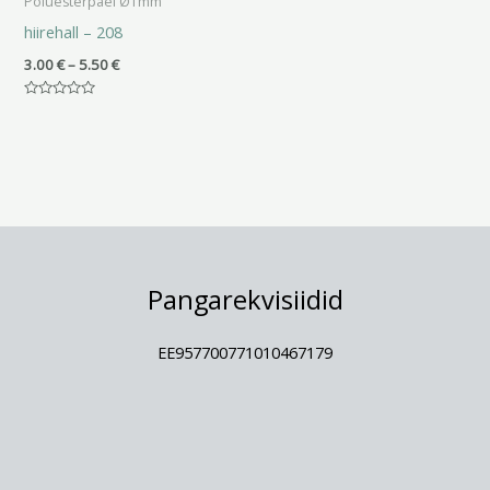
Polüesterpael Ø1mm
hiirehall – 208
3.00
€
–
5.50
€
Hinnanguga
0
/
5
Pangarekvisiidid
EE957700771010467179