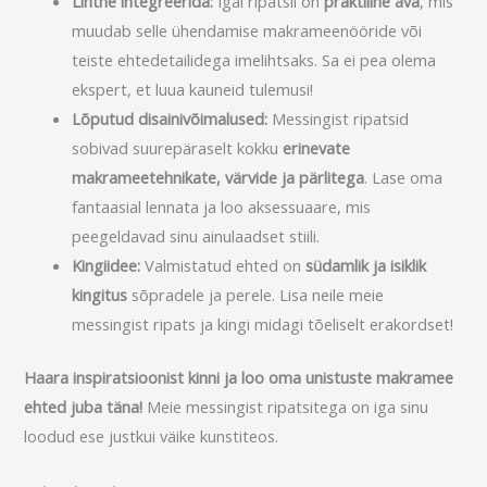
Lihtne integreerida:
Igal ripatsil on
praktiline ava
, mis
muudab selle ühendamise makrameenööride või
teiste ehtedetailidega imelihtsaks. Sa ei pea olema
ekspert, et luua kauneid tulemusi!
Lõputud disainivõimalused:
Messingist ripatsid
sobivad suurepäraselt kokku
erinevate
makrameetehnikate, värvide ja pärlitega
. Lase oma
fantaasial lennata ja loo aksessuaare, mis
peegeldavad sinu ainulaadset stiili.
Kingiidee:
Valmistatud ehted on
südamlik ja isiklik
kingitus
sõpradele ja perele. Lisa neile meie
messingist ripats ja kingi midagi tõeliselt erakordset!
Haara inspiratsioonist kinni ja loo oma unistuste makramee
ehted juba täna!
Meie messingist ripatsitega on iga sinu
loodud ese justkui väike kunstiteos.