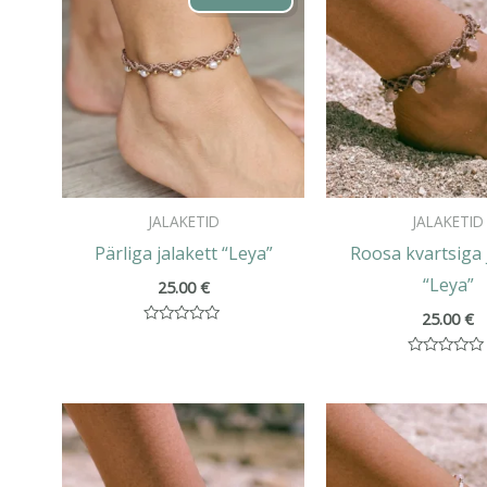
JALAKETID
JALAKETID
Pärliga jalakett “Leya”
Roosa kvartsiga 
“Leya”
25.00
€
25.00
€
Hinnanguga
0
/
Hinnanguga
5
0
/
5