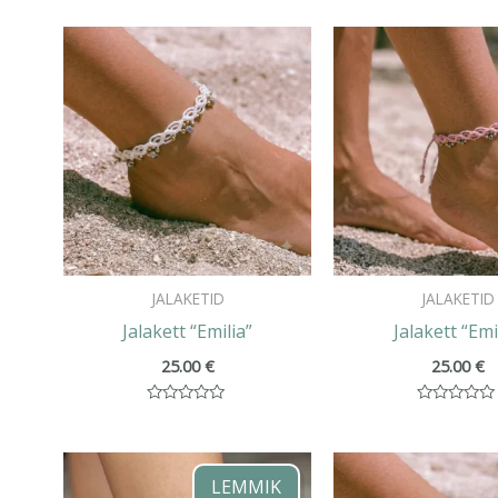
JALAKETID
JALAKETID
Jalakett “Emilia”
Jalakett “Emi
25.00
€
25.00
€
Hinnanguga
Hinnanguga
0
0
/
/
5
5
LEMMIK