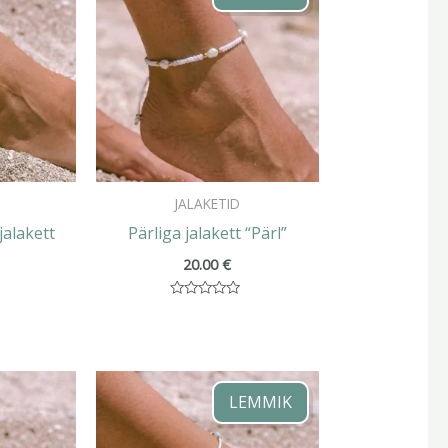
JALAKETID
jalakett
Pärliga jalakett “Pärl”
20.00
€
Hinnanguga
0
/
5
LEMMIK