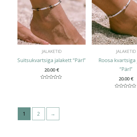
JALAKETID
JALAKETID
Suitsukvartsiga jalakett “Pärl”
Roosa kvartsiga 
“Pärl”
20.00
€
20.00
€
Hinnanguga
0
/
Hinnanguga
5
0
/
5
1
2
→