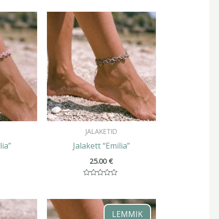
JALAKETID
lia”
Jalakett “Emilia”
25.00
€
Hinnanguga
0
/
5
LEMMIK