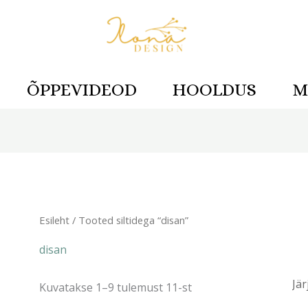
ÕPPEVIDEOD
HOOLDUS
M
Sorditud
uusimate
järgi
Esileht
/ Tooted siltidega “disan”
disan
Kuvatakse 1–9 tulemust 11-st