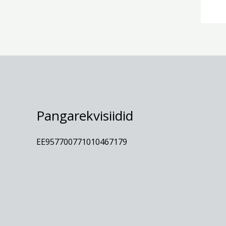
Pangarekvisiidid
EE957700771010467179