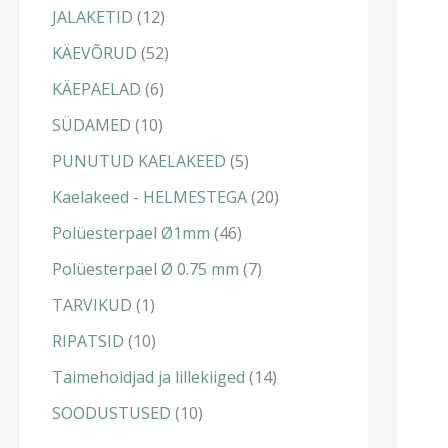
t
t
t
t
t
t
t
t
JALAKETID
12
KÄEVÕRUD
52
KÄEPAELAD
6
SÜDAMED
10
PUNUTUD KAELAKEED
5
Kaelakeed - HELMESTEGA
20
Polüesterpael Ø1mm
46
Polüesterpael Ø 0.75 mm
7
TARVIKUD
1
RIPATSID
10
Taimehoidjad ja lillekiiged
14
SOODUSTUSED
10