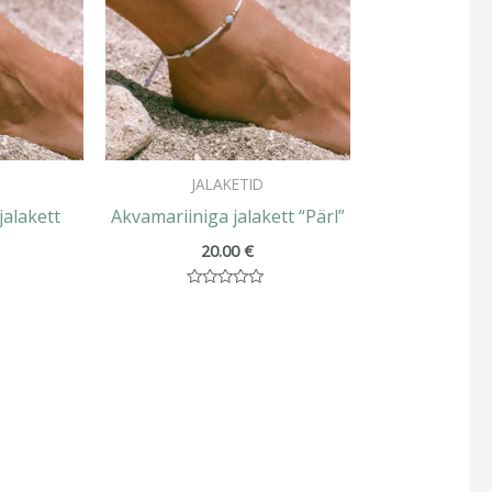
JALAKETID
jalakett
Akvamariiniga jalakett “Pärl”
20.00
€
Hinnanguga
0
/
5