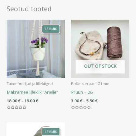
Seotud tooted
Hinnavahemik:
Hinnavahemik:
18.00 €
3.00 €
LEMMIK
kuni
kuni
19.00 €
5.50 €
OUT OF STOCK
Taimehoidjad ja lillekiiged
Polüesterpael Ø1mm
Makramee lillekiik “Arielle”
Pruun – 26
18.00
€
–
19.00
€
3.00
€
–
5.50
€
Hinnanguga
Hinnanguga
0
0
/
/
Hinnavahemik:
5
5
3.00 €
LEMMIK
kuni