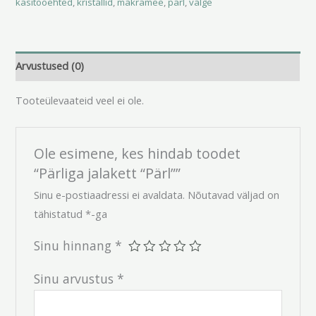
käsitööehted
,
kristallid
,
makramee
,
pärl
,
valge
Arvustused (0)
Tooteülevaateid veel ei ole.
Ole esimene, kes hindab toodet
“Pärliga jalakett “Pärl””
Sinu e-postiaadressi ei avaldata.
Nõutavad väljad on
tähistatud
*
-ga
Sinu hinnang
*
Sinu arvustus
*