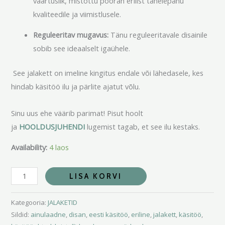
väärtuslik, mistõttu pööran erilist tähelepanu
kvaliteedile ja viimistlusele.
Reguleeritav mugavus:
Tänu reguleeritavale disainile
sobib see ideaalselt igaühele.
See jalakett on imeline kingitus endale või lähedasele, kes
hindab käsitöö ilu ja pärlite ajatut võlu.
Sinu uus ehe väärib parimat! Pisut hoolt
ja
HOOLDUSJUHENDI
lugemist tagab, et see ilu kestaks.
Availability:
4 laos
LISA KORVI
Kategooria:
JALAKETID
Sildid:
ainulaadne
,
disan
,
eesti käsitöö
,
eriline
,
jalakett
,
käsitöö
,