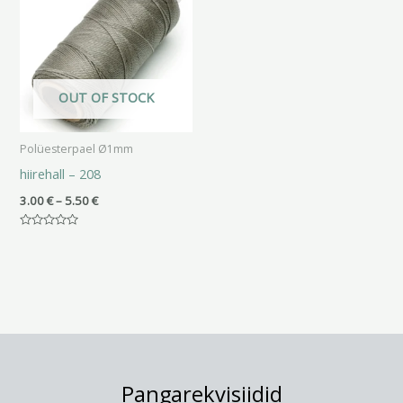
5.50 €
OUT OF STOCK
Polüesterpael Ø1mm
hiirehall – 208
3.00
€
–
5.50
€
Hinnanguga
0
/
5
Pangarekvisiidid