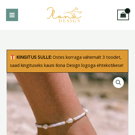
Skip
to
content
Pärliga
KINGITUS SULLE:
Ostes korraga vähemalt 3 toodet,
jalakett
saad kingituseks kauni Ilona Design logoga ehtekotikese!
"Pärl"
kogus