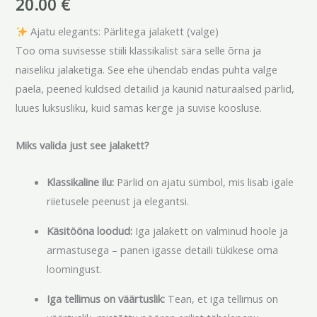
20.00
€
Ajatu elegants: Pärlitega jalakett (valge)
Too oma suvisesse stiili klassikalist sära selle õrna ja
naiseliku jalaketiga. See ehe ühendab endas puhta valge
paela, peened kuldsed detailid ja kaunid naturaalsed pärlid,
luues luksusliku, kuid samas kerge ja suvise koosluse.
Miks valida just see jalakett?
Klassikaline ilu:
Pärlid on ajatu sümbol, mis lisab igale
riietusele peenust ja elegantsi.
Käsitööna loodud:
Iga jalakett on valminud hoole ja
armastusega – panen igasse detaili tükikese oma
loomingust.
Iga tellimus on väärtuslik:
Tean, et iga tellimus on